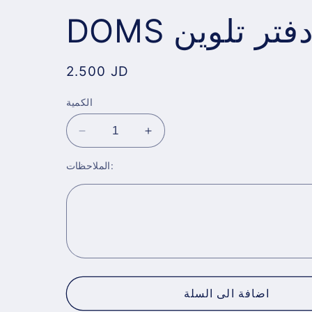
DOM دفتر تلوين
Regular
2.500 JD
price
الكمية
Decrease
Increase
quantity
quantity
الملاحظات:
for
for
DOMS
DOMS
دفتر
دفتر
تلوين
تلوين
اضافة الى السلة