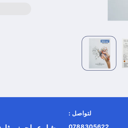
: لتواصل
0788305622
شارع ياجوز مثلث