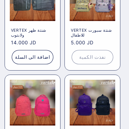
VERTEX شنتة سبورت
VERTEX شنتة ظهر
للاطفال
ولابتوب
Regular
14.000 JD
Regular
5.000 JD
price
price
نفذت الكمية
اضافة الى السلة