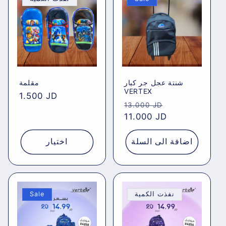
شنتة عجل جر كبار
مقلمة
VERTEX
Regular
1.500 JD
Regular
Sale
13.000 JD
price
price
11.000 JD
price
اضافة الى السلة
اختيار
Sale
نفذت الكمية