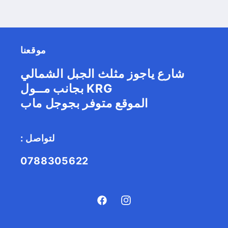
موقعنا
شارع ياجوز مثلث الجبل الشمالي
بجانب مــول KRG
الموقع متوفر بجوجل ماب
: لتواصل
0788305622
Facebook
Instagram