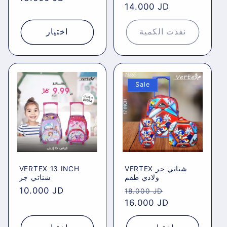
price
14.000 JD
price
نفذت الكمية
اختيار
Sale
VERTEX 13 INCH
VERTEX شناتي جر
ولادي طقم
شناتي جر
Regular
10.000 JD
Regular
Sale
18.000 JD
price
price
16.000 JD
price