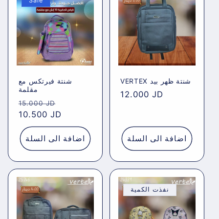
Sale
e
c
t
i
VERTEX شنتة ظهر بيد
شنتة فيرتكس مع
o
مقلمة
Regular
12.000 JD
Regular
Sale
15.000 JD
price
n
price
10.500 JD
price
:
اضافة الى السلة
اضافة الى السلة
نفذت الكمية