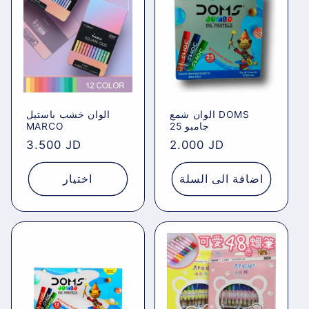
e
c
t
i
الوان شمع DOMS
الوان خشب باستيل
o
جامبو 25
MARCO
Regular
3.500 JD
Regular
2.000 JD
n
price
price
اضافة الى السلة
اختيار
: