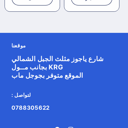
موقعنا
شارع ياجوز مثلث الجبل الشمالي
بجانب مــول KRG
الموقع متوفر بجوجل ماب
: لتواصل
0788305622