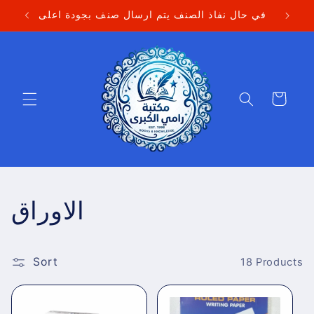
Skip to
في حال نفاذ الصنف يتم ارسال صنف بجودة اعلى
content
Cart
C
الاوراق
o
Sort
l
18 Products
l