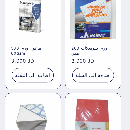
e
c
t
i
ورق فلوسكاب 200
ماعون ورق 500
o
طبق
80gsm
Regular
3.000 JD
Regular
2.000 JD
n
price
price
اضافة الى السلة
اضافة الى السلة
: