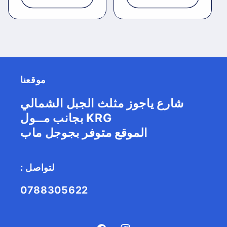
موقعنا
شارع ياجوز مثلث الجبل الشمالي
بجانب مــول KRG
الموقع متوفر بجوجل ماب
: لتواصل
0788305622