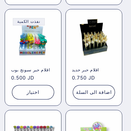
نفذت الكمية
اقلام حبر حديد
اقلام حبر سبونج بوب
Regular
0.500 JD
Regular
0.750 JD
price
price
اضافة الى السلة
اختيار