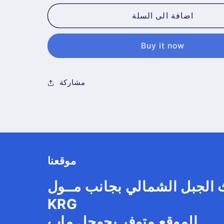
عطر
عطر
اضافة الى السلة
Buy it now
مشاركة
موقعنا
 الجبل الشمالي بجانب مــول
KRG
الموقع متوفر بجوجل ماب