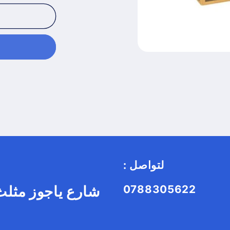
: لتواصل
0788305622
شارع ياجوز مثلث