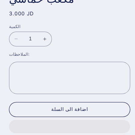
Regular
3.000 JD
price
الكمية
Decrease
Increase
quantity
quantity
الملاحظات:
for
for
مكعب
مكعب
خماسي
خماسي
اضافة الى السلة