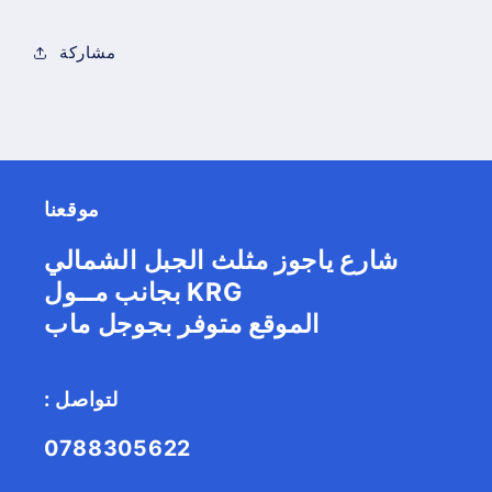
مشاركة
موقعنا
شارع ياجوز مثلث الجبل الشمالي
بجانب مــول KRG
الموقع متوفر بجوجل ماب
: لتواصل
0788305622