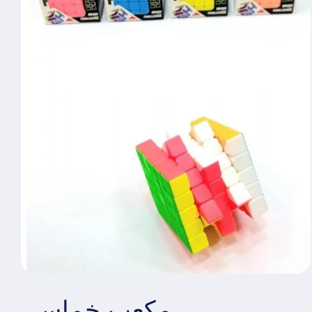
مكعب خماسي