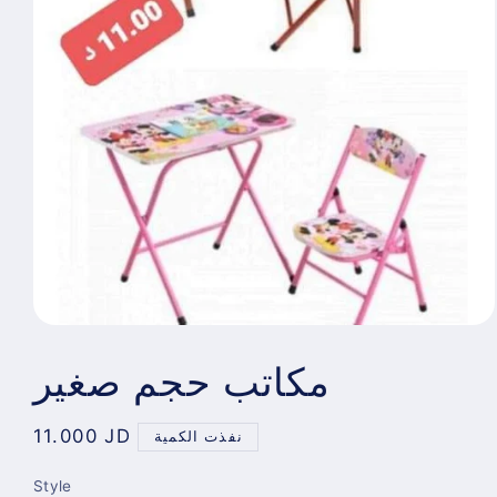
مكاتب حجم صغير
Regular
11.000 JD
نفذت الكمية
price
Style