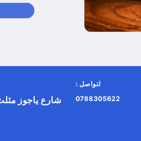
: لتواصل
0788305622
شارع ياجوز مثلث