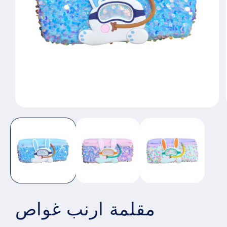
مقلمة ارنب غواص