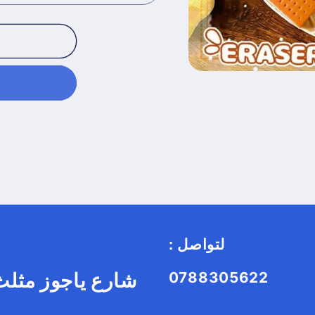
: لتواصل
0788305622
شارع ياجوز مثلث