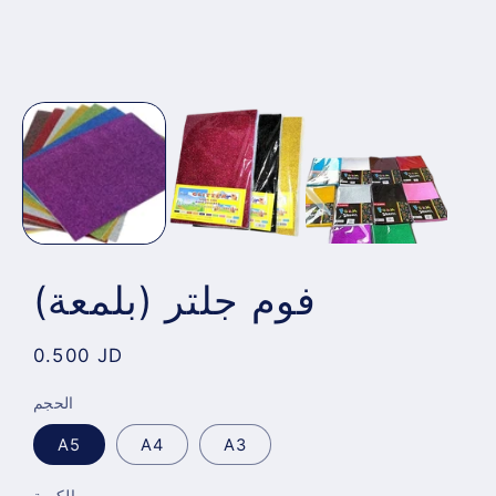
فوم جلتر (بلمعة)
Regular
0.500 JD
price
الحجم
A5
A4
A3
الكمية