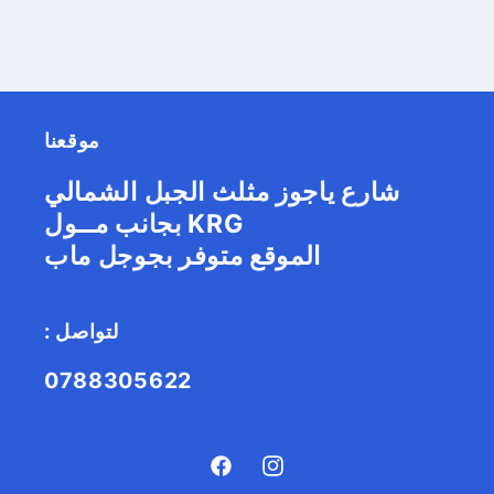
موقعنا
شارع ياجوز مثلث الجبل الشمالي
بجانب مــول KRG
الموقع متوفر بجوجل ماب
: لتواصل
0788305622
Facebook
Instagram