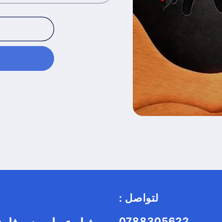
: لتواصل
0788305622