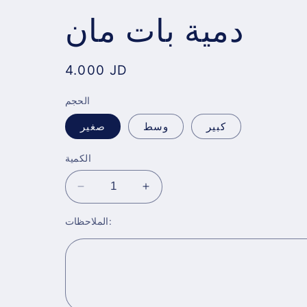
دمية بات مان
Regular
4.000 JD
price
الحجم
كبير
وسط
صغير
الكمية
Decrease
Increase
quantity
quantity
الملاحظات:
for
for
دمية
دمية
بات
بات
مان
مان