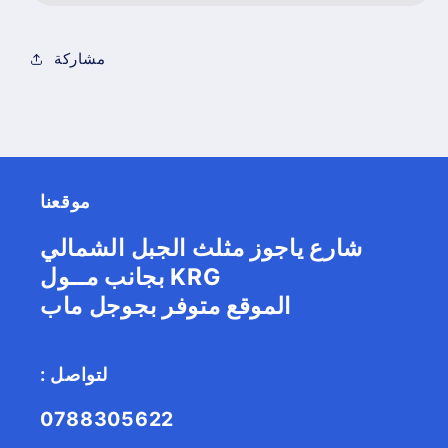
مشاركة
موقعنا
شارع ياجوز مثلث الجبل الشمالي
بجانب مــول KRG
الموقع متوفر بجوجل ماب
: لتواصل
0788305622