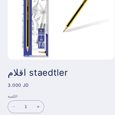
اقلام staedtler
Regular
3.000 JD
price
الكمية
Decrease
Increase
quantity
quantity