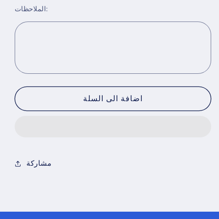
الملاحظات:
for
for
اقلام
اقلام
staedtler
staedtler
اضافة الى السلة
مشاركة