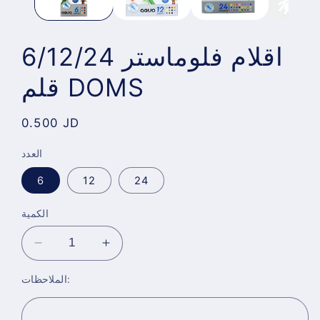
اقلام فلوماستر 6/12/24
قلم DOMS
Regular
0.500 JD
price
العدد
6
12
24
الكمية
Decrease
Increase
quantity
quantity
الملاحظات:
for
for
اقلام
اقلام
فلوماستر
فلوماستر