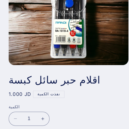
اقلام حبر سائل كبسة
Regular
1.000 JD
نفذت الكمية
price
الكمية
Decrease
Increase
quantity
quantity